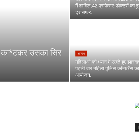
में शामिल,42 प्रोफेसर-डॉक्टरों का 
ट्रांसफर.
 गला का*टकर उसका सिर
अपराध
महिलाओ को ध्यान में रखते हुए झारखण्
पहली बार महिला पुलिस कॉन्फ्रेंस क
आयोजन.