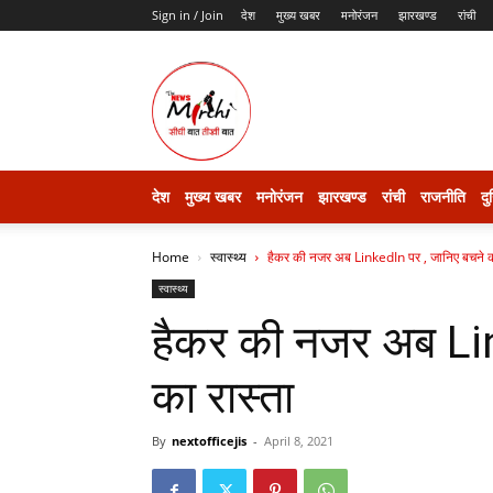
Sign in / Join
देश
मुख्य खबर
मनोरंजन
झारखण्ड
रांची
thenewsmirchi
देश
मुख्य खबर
मनोरंजन
झारखण्ड
रांची
राजनीति
दु
Home
स्वास्थ्य
हैकर की नजर अब LinkedIn पर , जानिए बचने का
स्वास्थ्य
हैकर की नजर अब Lin
का रास्ता
By
nextofficejis
-
April 8, 2021