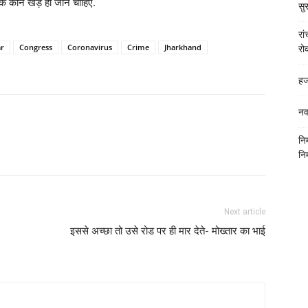
े कान खड़े हो जाने चाहिए.
सुर
रा
r
Congress
Coronavirus
Crime
Jharkhand
रो
हज
नव
नि
निर
Next article
इससे अच्छा तो उसे रोड पर ही मार देते- मोख्तार का भाई