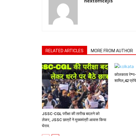
nextofficejis
RELATED ARTICLES
MORE FROM AUTHOR
कोलकाता रे*प-म
शामिल,42 प्रोफ
JSSC-CGL परीक्षा की तारीख बदलने को
लेकर, JSSC छात्रों ने मुख्यमंत्री आवास किया
घेराव.