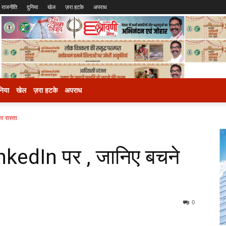
राजनीति
दुनिया
खेल
ज़रा हटके
अपराध
निया
खेल
ज़रा हटके
अपराध
 रास्ता
kedIn पर , जानिए बचने
0