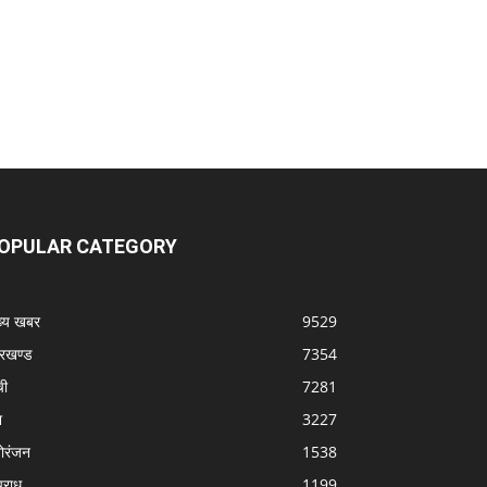
OPULAR CATEGORY
ख्य खबर
9529
रखण्ड
7354
ची
7281
श
3227
ोरंजन
1538
राध
1199