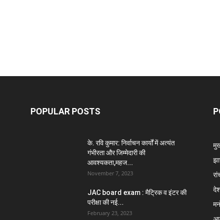
POPULAR POSTS
P
के. रवि कुमार: निर्वाचन कार्यों में अत्यंत
मु
गंभीरता और जिम्मेदारी की
झा
आवश्यकता,महज...
November 7, 2023
रां
दे
JAC board exam : मैट्रिक व इंटर की
परीक्षा की नई...
मन
February 23, 2023
अप