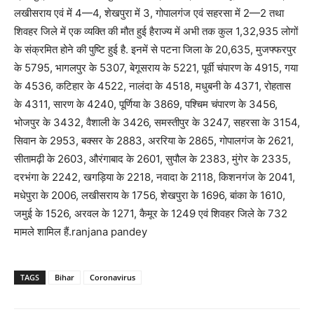
लखीसराय एवं में 4—4, शेखपुरा में 3, गोपालगंज एवं सहरसा में 2—2 तथा
शिवहर जिले में एक व्यक्ति की मौत हुई हैराज्य में अभी तक कुल 1,32,935 लोगों
के संक्रमित होने की पुष्टि हुई है. इनमें से पटना जिला के 20,635, मुजफ्फरपुर
के 5795, भागलपुर के 5307, बेगूसराय के 5221, पूर्वी चंपारण के 4915, गया
के 4536, कटिहार के 4522, नालंदा के 4518, मधुबनी के 4371, रोहतास
के 4311, सारण के 4240, पूर्णिया के 3869, पश्चिम चंपारण के 3456,
भोजपुर के 3432, वैशाली के 3426, समस्तीपुर के 3247, सहरसा के 3154,
सिवान के 2953, बक्सर के 2883, अररिया के 2865, गोपालगंज के 2621,
सीतामढ़ी के 2603, औरंगाबाद के 2601, सुपौल के 2383, मुंगेर के 2335,
दरभंगा के 2242, खगड़िया के 2218, नवादा के 2118, किशनगंज के 2041,
मधेपुरा के 2006, लखीसराय के 1756, शेखपुरा के 1696, बांका के 1610,
जमुई के 1526, अरवल के 1271, कैमूर के 1249 एवं शिवहर जिले के 732
मामले शामिल हैं.ranjana pandey
TAGS
Bihar
Coronavirus