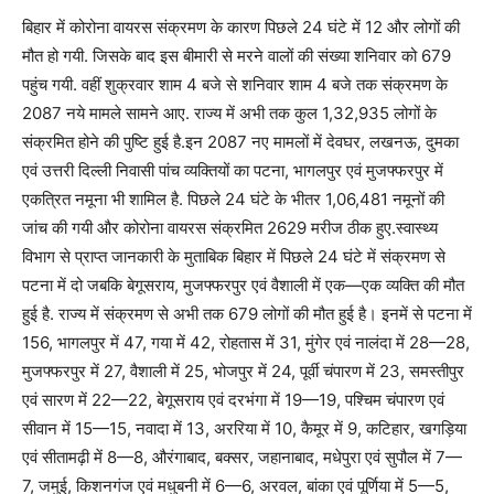
बिहार में कोरोना वायरस संक्रमण के कारण पिछले 24 घंटे में 12 और लोगों की
मौत हो गयी. जिसके बाद इस बीमारी से मरने वालों की संख्या शनिवार को 679
पहुंच गयी. वहीं शुक्रवार शाम 4 बजे से शनिवार शाम 4 बजे तक संक्रमण के
2087 नये मामले सामने आए. राज्य में अभी तक कुल 1,32,935 लोगों के
संक्रमित होने की पुष्टि हुई है.इन 2087 नए मामलों में देवघर, लखनऊ, दुमका
एवं उत्तरी दिल्ली निवासी पांच व्यक्तियों का पटना, भागलपुर एवं मुजफ्फरपुर में
एकत्रित नमूना भी शामिल है. पिछले 24 घंटे के भीतर 1,06,481 नमूनों की
जांच की गयी और कोरोना वायरस संक्रमित 2629 मरीज ठीक हुए.स्वास्थ्य
विभाग से प्राप्त जानकारी के मुताबिक बिहार में पिछले 24 घंटे में संक्रमण से
पटना में दो जबकि बेगूसराय, मुजफ्फरपुर एवं वैशाली में एक—एक व्यक्ति की मौत
हुई है. राज्य में संक्रमण से अभी तक 679 लोगों की मौत हुई है। इनमें से पटना में
156, भागलपुर में 47, गया में 42, रोहतास में 31, मुंगेर एवं नालंदा में 28—28,
मुजफ्फरपुर में 27, वैशाली में 25, भोजपुर में 24, पूर्वी चंपारण में 23, समस्तीपुर
एवं सारण में 22—22, बेगूसराय एवं दरभंगा में 19—19, पश्चिम चंपारण एवं
सीवान में 15—15, नवादा में 13, अररिया में 10, कैमूर में 9, कटिहार, खगड़िया
एवं सीतामढ़ी में 8—8, औरंगाबाद, बक्सर, जहानाबाद, मधेपुरा एवं सुपौल में 7—
7, जमुई, किशनगंज एवं मधुबनी में 6—6, अरवल, बांका एवं पूर्णिया में 5—5,