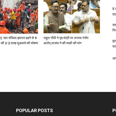
8 
वार्
सर
गि
्र): चार मंजिला इमारत ढहने से 9
राहुल गाँधी ने गृह मंत्री पर लगाया गंभीर
झा
ने की 2-2 लाख मुआवजे की घोषणा
आरोप,भाजपा ने की माफ़ी की मांग
फा
आज
POPULAR POSTS
P