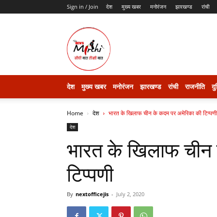
Sign in / Join
देश
मुख्य खबर
मनोरंजन
झारखण्ड
रांची
thenewsmirchi
देश
मुख्य खबर
मनोरंजन
झारखण्ड
रांची
राजनीति
दु
Home
देश
भारत के खिलाफ चीन के कदम पर अमेरिका की टिप्पणी
देश
भारत के खिलाफ चीन 
टिप्पणी
By
nextofficejis
-
July 2, 2020