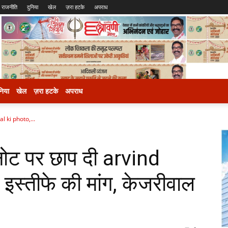
राजनीति
दुनिया
खेल
ज़रा हटके
अपराध
निया
खेल
ज़रा हटके
अपराध
al ki photo,...
 नोट पर छाप दी arvind
इस्तीफे की मांग, केजरीवाल