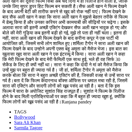
अली खान की दूसरी फिल्म सिंबा अब चंद दिनों में ही रिलीज होने वाली हैं, जोकि
उनके लिए सुपर डुपर हिट फिल्म बन सकती है।सैफ अली खान ने फिल्म देखने
के बाद अपनी बेटी की तारीफ करने से खुद को रोक नहीं पाएं। फिल्म देखने के
बाद सैफ अली खान ने कहा कि सारा अली खान ने मुझसे बेहतर तरीके से फिल्म
में डेब्यू किया है और उनका करियर अभी कामयाबी की सीढ़ियों पर चढ़ेगा। इसके
अलावा सारा की इतनी अच्छी एक्टिंग देखकर सैफ अली खान भावुक हो गए और
बोले की मेरी गुड़िया कब इतनी बड़ी हो गई, मुझे तो पता ही नहीं चला। इतना ही
नहीं, सारा अली खान की फिल्म देखने के बाद करीना कपूर ने एक पार्टी भी
आयोजित की, जिसमें सभी लोग शामिल हुए।शर्मिला टैगोर ने सारा अली खान की
फिल्म देखने के बाद उन्होने अपनी एक्स बहू अमृता को मैसेज भेजा। इस बात का
खुलासा खुद सारा अली खान ने एक इंटरव्यू में किया। सारा अली खान ने कहा
कि मेरी फिल्म देखने के बाद मेरी फैमिली एक साथ हुई, भले ही वह सिर्फ 30
सेकेंड के लिए ही क्यों नहीं था। सारा ने कहा कि दादी ने मां को मैसेज किया कि
उन्हें मुझ पर बहुत ही ज्यादा गर्व है। जी हां, शर्मिला टैगोर ने अमृता को मैसेज
करके बोला कि सारा ने बहुत अच्छी एक्टिंग की है, जिसकी वजह से उन्हें सारा पर
गर्व है।बता दें कि फिल्म केदारनाथ बॉक्स ऑफिस पर धमाल मचा रही है, जिसमें
सारा की एक्टिंग और सादगी लोगों को खूब पसंद आ रही है। बता दें कि इस
फिल्म में सारा के अपोजिट सुशांत सिंह राजपूत हैं। सुशांत ने फिल्म के रिलीज
होने के बाद मिली प्रतिक्रियाओं पर कहा कि मैं बहुत ही ज्यादा खुश हूं, क्योंकि
फिल्म लोगों को खूब पसंद आ रही है।Ranjana pandey
TAGS
Bollywood
Sara Ali Khan
Sarmila Tagore