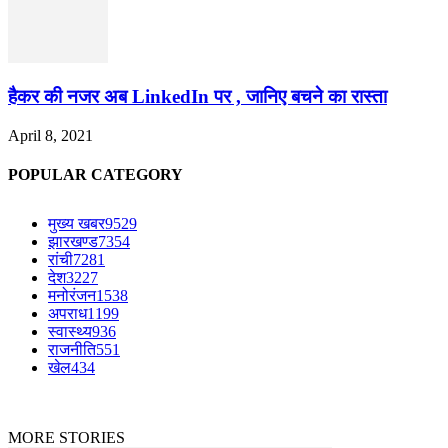
हैकर की नजर अब LinkedIn पर , जानिए बचने का रास्ता
April 8, 2021
POPULAR CATEGORY
मुख्य खबर
9529
झारखण्ड
7354
रांची
7281
देश
3227
मनोरंजन
1538
अपराध
1199
स्वास्थ्य
936
राजनीति
551
खेल
434
© Copyright © 2023-2024 The News Mirchi. All Rights Reserved.
|
Website Design
by
Jharkhand IT Solutions
MORE STORIES