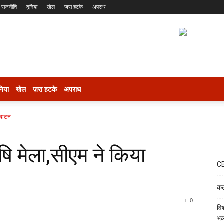
राजनीति
दुनिया
खेल
ज़रा हटके
अपराध
निया
खेल
ज़रा हटके
अपराध
्घाटन
ि मेला,सीएम ने किया
CB
कल
0
वि
भव