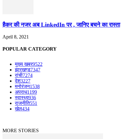
हैकर की नजर अब LinkedIn पर , जानिए बचने का रास्ता
April 8, 2021
POPULAR CATEGORY
मुख्य खबर
9522
झारखण्ड
7347
रांची
7274
देश
3227
मनोरंजन
1538
अपराध
1199
स्वास्थ्य
936
राजनीति
551
खेल
434
© Copyright © 2023-2024 The News Mirchi. All Rights Reserved.
|
Website Design
by
Jharkhand IT Solutions
MORE STORIES