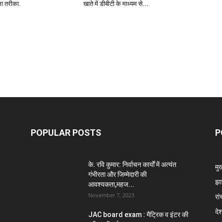
ा तरीका.
खाते में डीबीटी के माध्यम से...
POPULAR POSTS
P
के. रवि कुमार: निर्वाचन कार्यों में अत्यंत
मु
गंभीरता और जिम्मेदारी की
झा
आवश्यकता,महज...
November 7, 2023
रां
दे
JAC board exam : मैट्रिक व इंटर की