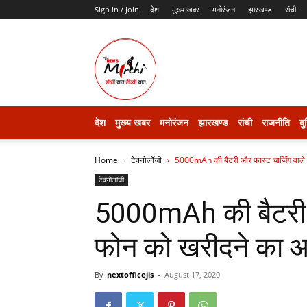
Sign in / Join
देश
मुख्य खबर
मनोरंजन
झारखण्ड
रांची
thenewsmirchi
देश
मुख्य खबर
मनोरंजन
झारखण्ड
रांची
राजनीति
दु
Home
टेक्नोलॉजी
5000mAh की बैटरी और फास्ट चार्जिंग वाले
टेक्नोलॉजी
5000mAh की बैटरी औ
फोन को खरीदने का आ
By
nextofficejis
-
August 17, 2020