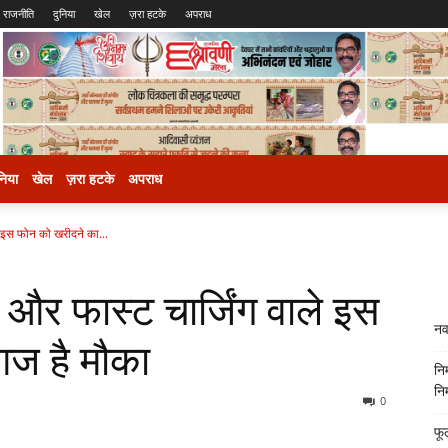
राजनीति
दुनिया
खेल
ज़रा हटके
अपराध
निया
खेल
ज़रा हटके
अपराध
 इस फोन को खरीदने का...
र फास्ट चार्जिंग वाले इस
नव
ज है मौका
नि
निर
0
फू