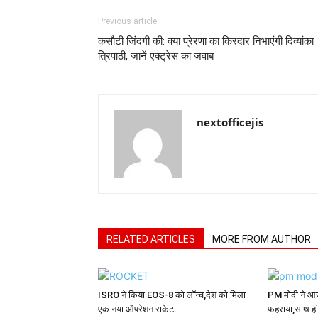
Previous article
कसौटी जिंदगी की: क्या प्रेरणा का किरदार निभाएंगी दिव्यांका
त्रिपाठी, जानें एक्ट्रेस का जवाब
nextofficejis
RELATED ARTICLES
MORE FROM AUTHOR
ISRO ने किया EOS-8 को लॉन्च,देश को मिला
PM मोदी ने आज
एक नया ऑपरेशन राकेट.
फहराया,साथ ही