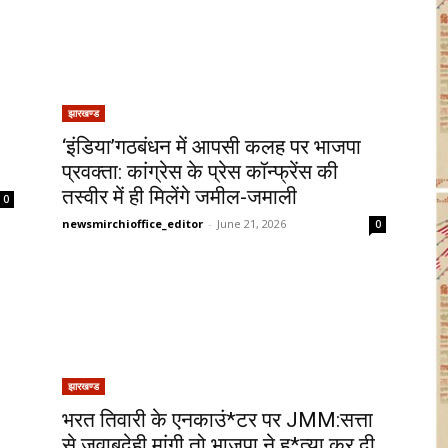
झारखण्ड
‘इंडिया’गठबंधन में आपसी कलह पर भाजपा
प्रवक्ता: कांग्रेस के प्रेस कॉन्फ्रेंस की
तस्वीर में ही मिलेंगे जमील-जमाली
0
newsmirchioffice_editor
-
June 21, 2026
0
झारखण्ड
भरत तिवारी के एनकाउं*टर पर JMM:सत्ता
से जवाबदेही मांगी तो भाजपा ने ह*त्या कर दी