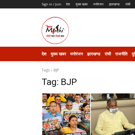
Sign in / Join
देश
मुख्य खबर
मनोरंजन
झारखण्ड
रांची
thenewsmirchi
देश
मुख्य खबर
मनोरंजन
झारखण्ड
रांची
राजनीति
दु
Tags
BJP
Tag:
BJP