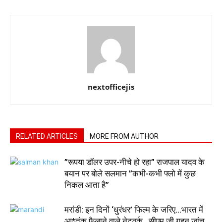
nextofficejis
RELATED ARTICLES
MORE FROM AUTHOR
”रूपया डॉलर उपर-नीचे हो रहा” राजपाल यादव के
बयान पर बोले सलमान ”कभी-कभी फ्लो में कुछ
निकल आता है”
मरांडी: इन दिनों ‘धुरंधर’ फिल्म के जरिए…भारत में
आ*तंक फैलाने वाले नेटवर्क…सीएम जी गहन जांच