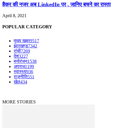
हैकर की नजर अब LinkedIn पर , जानिए बचने का रास्ता
April 8, 2021
POPULAR CATEGORY
मुख्य खबर
9517
झारखण्ड
7342
रांची
7269
देश
3227
मनोरंजन
1538
अपराध
1199
स्वास्थ्य
936
राजनीति
551
खेल
434
© Copyright © 2023-2024 The News Mirchi. All Rights Reserved.
|
Website Design
by
Jharkhand IT Solutions
MORE STORIES