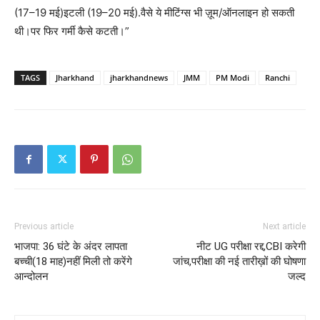
(17–19 मई)इटली (19–20 मई).वैसे ये मीटिंग्स भी ज़ूम/ऑनलाइन हो सकती
थी।पर फिर गर्मी कैसे कटती।”
TAGS
Jharkhand
jharkhandnews
JMM
PM Modi
Ranchi
Previous article
Next article
भाजपा: 36 घंटे के अंदर लापता
नीट UG परीक्षा रद्द,CBI करेगी
बच्ची(18 माह)नहीं मिली तो करेंगे
जांच,परीक्षा की नई तारीख़ों की घोषणा
आन्दोलन
जल्द