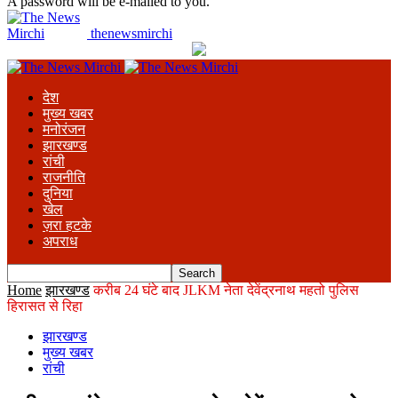
A password will be e-mailed to you.
thenewsmirchi
देश
मुख्य खबर
मनोरंजन
झारखण्ड
रांची
राजनीति
दुनिया
खेल
ज़रा हटके
अपराध
Home
झारखण्ड
करीब 24 घंटे बाद JLKM नेता देवेंद्रनाथ महतो पुलिस
हिरासत से रिहा
झारखण्ड
मुख्य खबर
रांची