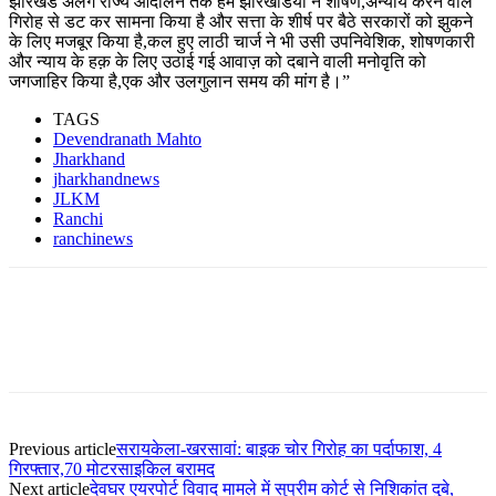
झारखंड अलग राज्य आंदोलन तक हम झारखंडियो ने शोषण,अन्याय करने वाले
गिरोह से डट कर सामना किया है और सत्ता के शीर्ष पर बैठे सरकारों को झुकने
के लिए मजबूर किया है,कल हुए लाठी चार्ज ने भी उसी उपनिवेशिक, शोषणकारी
और न्याय के हक़ के लिए उठाई गई आवाज़ को दबाने वाली मनोवृति को
जगजाहिर किया है,एक और उलगुलान समय की मांग है।”
TAGS
Devendranath Mahto
Jharkhand
jharkhandnews
JLKM
Ranchi
ranchinews
Previous article
सरायकेला-खरसावां: बाइक चोर गिरोह का पर्दाफाश, 4
गिरफ्तार,70 मोटरसाइकिल बरामद
Next article
देवघर एयरपोर्ट विवाद मामले में सुप्रीम कोर्ट से निशिकांत दुबे,