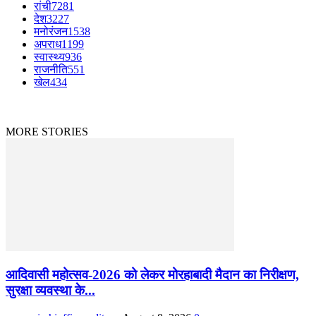
रांची
7281
देश
3227
मनोरंजन
1538
अपराध
1199
स्वास्थ्य
936
राजनीति
551
खेल
434
© Copyright © 2023-2024 The News Mirchi. All Rights Reserved.
|
Website Design
by
Jharkhand IT Solutions
MORE STORIES
आदिवासी महोत्सव-2026 को लेकर मोरहाबादी मैदान का निरीक्षण,
सुरक्षा व्यवस्था के...