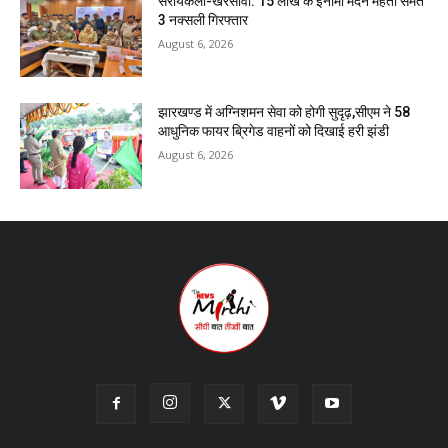
सरायकेला-खरसावां: 15 लाख के इनामी मदन महतो समेत
3 नक्सली गिरफ्तार
August 6, 2026
झारखण्ड में अग्निशमन सेवा को होगी सुदृढ़,सीएम ने 58
आधुनिक फायर ब्रिगेड वाहनों को दिखाई हरी झंडी
August 6, 2026