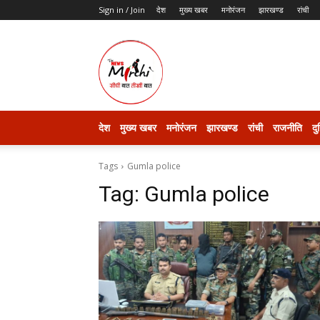
Sign in / Join
देश
मुख्य खबर
मनोरंजन
झारखण्ड
रांची
thenewsmirchi
देश
मुख्य खबर
मनोरंजन
झारखण्ड
रांची
राजनीति
दु
Tags
Gumla police
Tag:
Gumla police