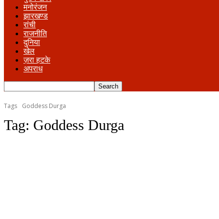
मनोरंजन
झारखण्ड
रांची
राजनीति
दुनिया
खेल
ज़रा हटके
अपराध
Tags
Goddess Durga
Tag:
Goddess Durga