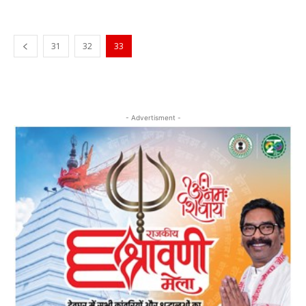
31
32
33
- Advertisment -