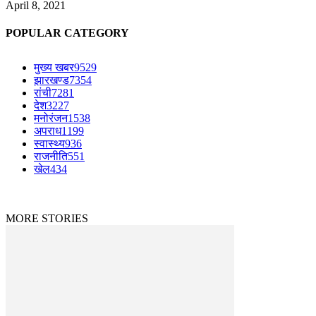
April 8, 2021
POPULAR CATEGORY
मुख्य खबर
9529
झारखण्ड
7354
रांची
7281
देश
3227
मनोरंजन
1538
अपराध
1199
स्वास्थ्य
936
राजनीति
551
खेल
434
© Copyright © 2023-2024 The News Mirchi. All Rights Reserved.
|
Website Design
by
Jharkhand IT Solutions
MORE STORIES