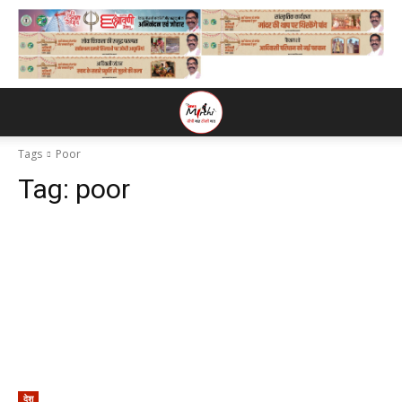
Tags
Poor
Tag:
poor
देश