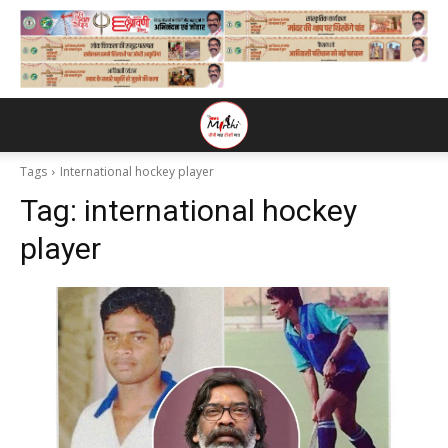
Tags
International hockey player
Tag:
international hockey
player