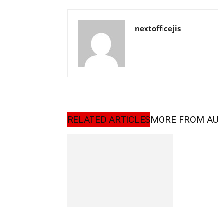
nextofficejis
RELATED ARTICLES
MORE FROM A