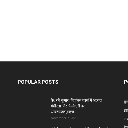
POPULAR POSTS
P
के. रवि कुमार: निर्वाचन कार्यों में अत्यंत
मु
गंभीरता और जिम्मेदारी की
झा
आवश्यकता,महज...
November 7, 2023
रां
दे