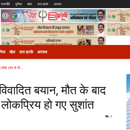
राजनीति
दुनिया
खेल
ज़रा हटके
अपराध
निया
खेल
ज़रा हटके
अपराध
ोदी-ट्रंप से भी...
विवादित बयान, मौत के बाद
ा लोकप्रिय हो गए सुशांत
0