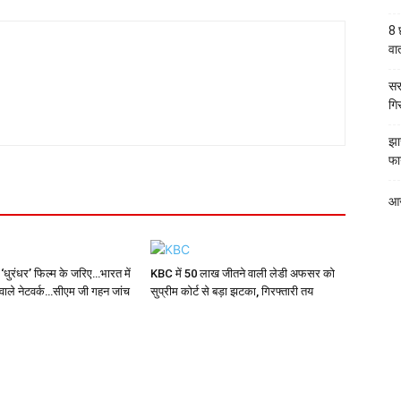
8 
वार्
सर
गि
झा
फा
आज
ं ‘धुरंधर’ फिल्म के जरिए…भारत में
KBC में 50 लाख जीतने वाली लेडी अफसर को
वाले नेटवर्क…सीएम जी गहन जांच
सुप्रीम कोर्ट से बड़ा झटका, गिरफ्तारी तय