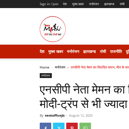
Sign in / Join
देश
मुख्य खबर
मनोरंजन
झारखण्ड
रांची
thenewsmirchi
देश
मुख्य खबर
मनोरंजन
झारखण्ड
रांची
राजनीति
दु
Home
मनोरंजन
एनसीपी नेता मेमन का विवादित बयान, मौत के बाद म
मनोरंजन
एनसीपी नेता मेमन का 
मोदी-ट्रंप से भी ज्याद
By
nextofficejis
-
August 12, 2020