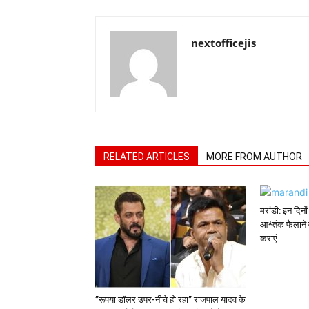
nextofficejis
RELATED ARTICLES
MORE FROM AUTHOR
मरांडी: इन दिनो
आ*तंक फैलाने 
कराएं
”रूपया डॉलर उपर-नीचे हो रहा” राजपाल यादव के