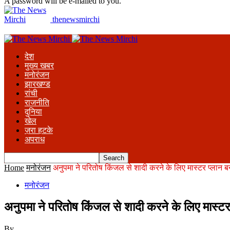
A password will be e-mailed to you.
thenewsmirchi
देश
मुख्य खबर
मनोरंजन
झारखण्ड
रांची
राजनीति
दुनिया
खेल
ज़रा हटके
अपराध
Home
मनोरंजन
अनुपमा ने परितोष किंजल से शादी करने के लिए मास्टर प्लान ब
मनोरंजन
अनुपमा ने परितोष किंजल से शादी करने के लिए मास्टर
By