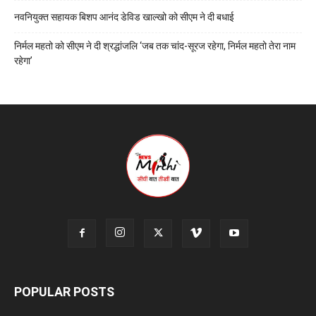
नवनियुक्त सहायक बिशप आनंद डेविड खाल्खो को सीएम ने दी बधाई
निर्मल महतो को सीएम ने दी श्रद्धांजलि ‘जब तक चांद-सूरज रहेगा, निर्मल महतो तेरा नाम
रहेगा’
POPULAR POSTS