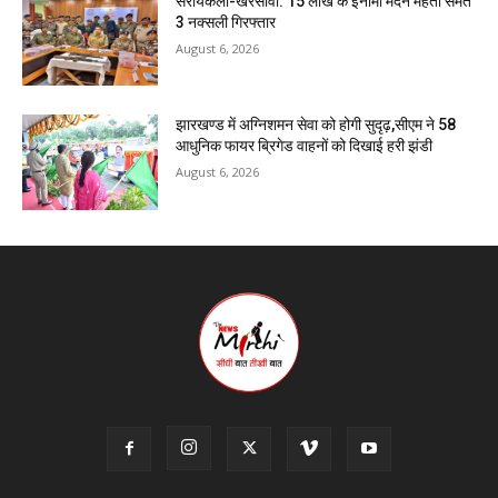
सरायकेला-खरसावां: 15 लाख के इनामी मदन महतो समेत
3 नक्सली गिरफ्तार
August 6, 2026
झारखण्ड में अग्निशमन सेवा को होगी सुदृढ़,सीएम ने 58
आधुनिक फायर ब्रिगेड वाहनों को दिखाई हरी झंडी
August 6, 2026