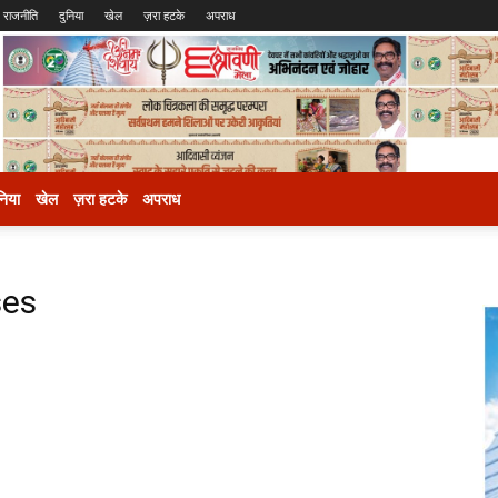
राजनीति
दुनिया
खेल
ज़रा हटके
अपराध
निया
खेल
ज़रा हटके
अपराध
ses