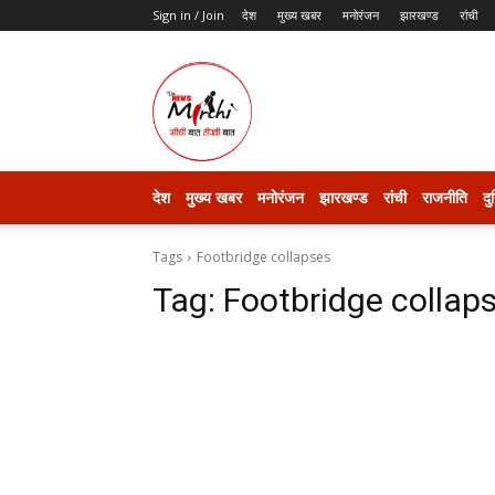
Sign in / Join
देश
मुख्य खबर
मनोरंजन
झारखण्ड
रांची
thenewsmirchi
देश
मुख्य खबर
मनोरंजन
झारखण्ड
रांची
राजनीति
दु
Tags
Footbridge collapses
Tag:
Footbridge collap