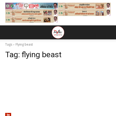
Tags
Flying beast
Tag:
flying beast
देश