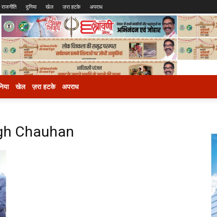
राजनीति
दुनिया
खेल
ज़रा हटके
अपराध
निया
खेल
ज़रा हटके
अपराध
ngh Chauhan