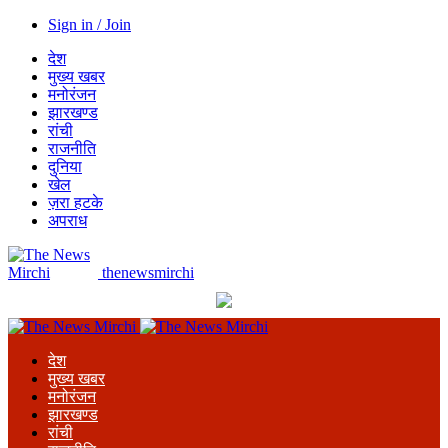
Sign in / Join
देश
मुख्य खबर
मनोरंजन
झारखण्ड
रांची
राजनीति
दुनिया
खेल
ज़रा हटके
अपराध
thenewsmirchi
देश
मुख्य खबर
मनोरंजन
झारखण्ड
रांची