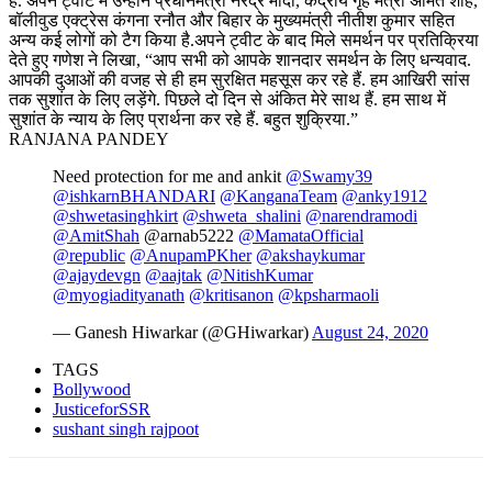
है. अपने ट्वीट में उन्होंने प्रधानमंत्री नरेंद्र मोदी, केंद्रीय गृह मंत्री अमित शाह,
बॉलीवुड एक्ट्रेस कंगना रनौत और बिहार के मुख्यमंत्री नीतीश कुमार सहित
अन्य कई लोगों को टैग किया है.अपने ट्वीट के बाद मिले समर्थन पर प्रतिक्रिया
देते हुए गणेश ने लिखा, “आप सभी को आपके शानदार समर्थन के लिए धन्यवाद.
आपकी दुआओं की वजह से ही हम सुरक्षित महसूस कर रहे हैं. हम आखिरी सांस
तक सुशांत के लिए लड़ेंगे. पिछले दो दिन से अंकित मेरे साथ हैं. हम साथ में
सुशांत के न्याय के लिए प्रार्थना कर रहे हैं. बहुत शुक्रिया.”
RANJANA PANDEY
Need protection for me and ankit
@Swamy39
@ishkarnBHANDARI
@KanganaTeam
@anky1912
@shwetasinghkirt
@shweta_shalini
@narendramodi
@AmitShah
@arnab5222
@MamataOfficial
@republic
@AnupamPKher
@akshaykumar
@ajaydevgn
@aajtak
@NitishKumar
@myogiadityanath
@kritisanon
@kpsharmaoli
— Ganesh Hiwarkar (@GHiwarkar)
August 24, 2020
TAGS
Bollywood
JusticeforSSR
sushant singh rajpoot