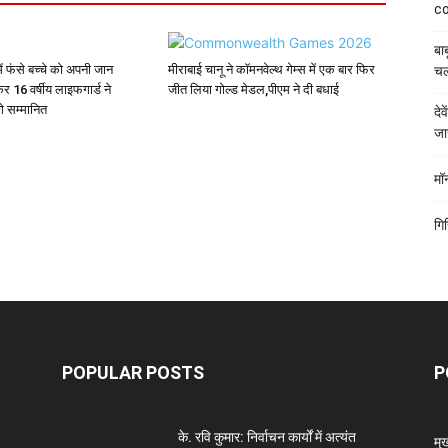
co
बाब
ें फंसे बच्चे को अपनी जान
मीराबाई चानू ने कॉमनवेल्थ गेम्स में एक बार फिर
चल
र 16 वर्षीय लाइफगार्ड ने
जीत लिया गोल्ड मेडल,पीएम ने दी बधाई
गे सम्मानित
दे
जा
मॉ
गि
POPULAR POSTS
P
के. रवि कुमार: निर्वाचन कार्यों में अत्यंत
मु