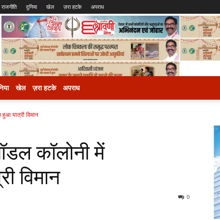
राजनीति
दुनिया
खेल
ज़रा हटके
अपराध
निया
खेल
ज़रा हटके
अपराध
्त हुआ यात्री विमान
मॉडल कॉलोनी में
्री विमान
0