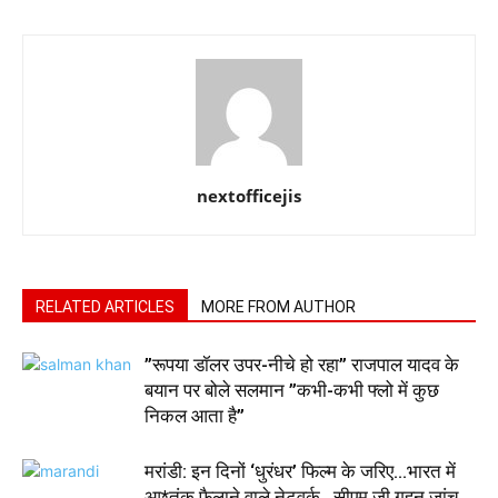
nextofficejis
RELATED ARTICLES
MORE FROM AUTHOR
”रूपया डॉलर उपर-नीचे हो रहा” राजपाल यादव के
बयान पर बोले सलमान ”कभी-कभी फ्लो में कुछ
निकल आता है”
मरांडी: इन दिनों ‘धुरंधर’ फिल्म के जरिए…भारत में
आ*तंक फैलाने वाले नेटवर्क…सीएम जी गहन जांच