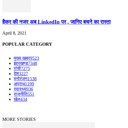
हैकर की नजर अब LinkedIn पर , जानिए बचने का रास्ता
April 8, 2021
POPULAR CATEGORY
मुख्य खबर
9523
झारखण्ड
7348
रांची
7275
देश
3227
मनोरंजन
1538
अपराध
1199
स्वास्थ्य
936
राजनीति
551
खेल
434
© Copyright © 2023-2024 The News Mirchi. All Rights Reserved.
|
Website Design
by
Jharkhand IT Solutions
MORE STORIES