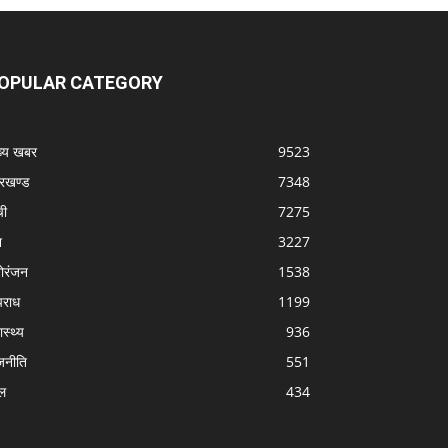
OPULAR CATEGORY
ख्य खबर
9523
रखण्ड
7348
ची
7275
श
3227
ोरंजन
1538
राध
1199
ास्थ्य
936
जनीति
551
ल
434