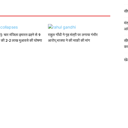
सीए
मं
आं
्र): चार मंजिला इमारत ढहने से 9
राहुल गाँधी ने गृह मंत्री पर लगाया गंभीर
ने की 2-2 लाख मुआवजे की घोषणा
आरोप,भाजपा ने की माफ़ी की मांग
सी
कद
खेल