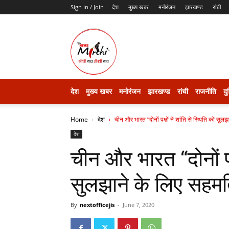
Sign in / Join
देश
मुख्य खबर
मनोरंजन
झारखण्ड
रांची
thenewsmirchi
देश
मुख्य खबर
मनोरंजन
झारखण्ड
रांची
राजनीति
दु
Home
देश
चीन और भारत “दोनों पक्षों ने शांति से स्थिति को सुलझा
देश
चीन और भारत “दोनों पक्
सुलझाने के लिए सहमति
By
nextofficejis
-
June 7, 2020