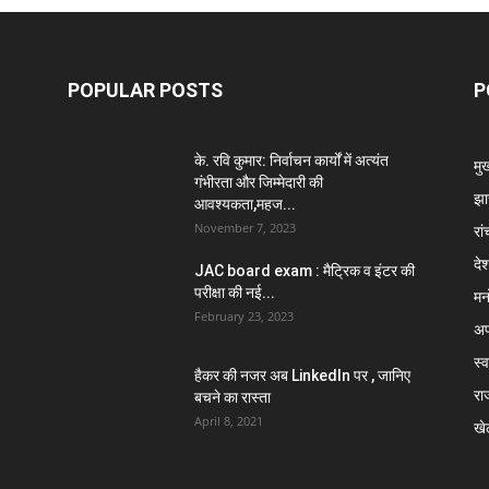
POPULAR POSTS
P
के. रवि कुमार: निर्वाचन कार्यों में अत्यंत
मु
गंभीरता और जिम्मेदारी की
झा
आवश्यकता,महज...
November 7, 2023
रां
दे
JAC board exam : मैट्रिक व इंटर की
परीक्षा की नई...
मन
February 23, 2023
अप
स्व
हैकर की नजर अब LinkedIn पर , जानिए
रा
बचने का रास्ता
April 8, 2021
खे